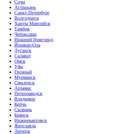
Сочи
Астрахань
Санкт-Петербург
Волгодонск
Ханты Мансийск
Тамбов
Чебоксары
Нижний Новгород
Йошкар-Ола
Луганск
Салават
Омск
Уфа
Грозный
Мурманск
Смоленск
Арзамас
Петрозаводск
Владимир
Керчь
Сызрань
Брянск
Нижневартовск
Ярославль
Липецк