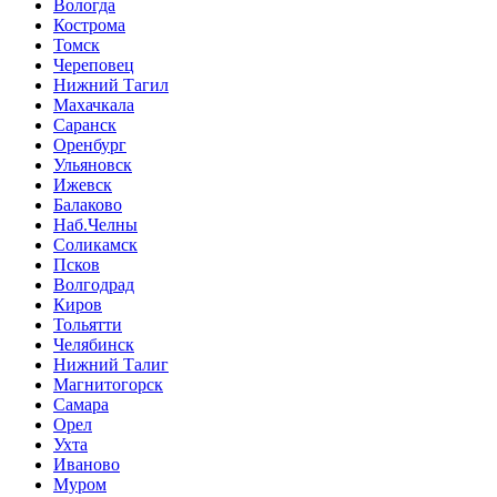
Вологда
Кострома
Томск
Череповец
Нижний Тагил
Махачкала
Саранск
Оренбург
Ульяновск
Ижевск
Балаково
Наб.Челны
Соликамск
Псков
Волгодрад
Киров
Тольятти
Челябинск
Нижний Талиг
Магнитогорск
Самара
Орел
Ухта
Иваново
Муром